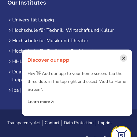
Our Institutes
Universität Leipzig
Hochschule für Technik, Wirtschaft und Kultur
Hochschule für Musik und Theater
Hochschule für Grafik und Buchkunst
×
Discover our app
HHL Leipzig
Duale Hochschule Sachsen (DHSN) am Standort
Hey 👋 Add our app to your home screen. Tap the
Leipzig
three dots in the top right and select "Add to Home
Screen".
iba | Campus Leipzig
Learn more
Transparency Act
Contact
Data Protection
Imprint