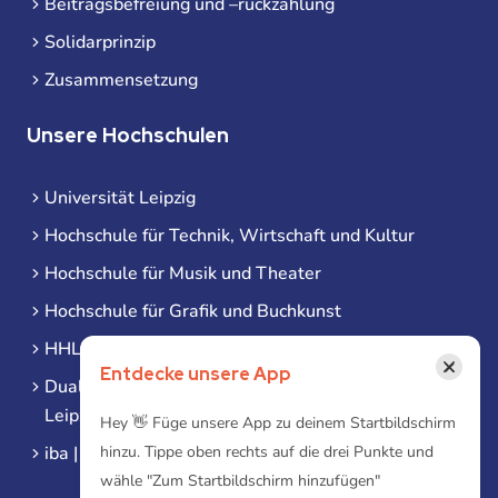
Beitragsbefreiung und –rückzahlung
Solidarprinzip
Zusammensetzung
Unsere Hochschulen
Universität Leipzig
Hochschule für Technik, Wirtschaft und Kultur
Hochschule für Musik und Theater
Hochschule für Grafik und Buchkunst
HHL Leipzig
×
Entdecke unsere App
Duale Hochschule Sachsen (DHSN) am Standort
Leipzig
Hey 👋 Füge unsere App zu deinem Startbildschirm
iba | Campus Leipzig
hinzu. Tippe oben rechts auf die drei Punkte und
wähle "Zum Startbildschirm hinzufügen"