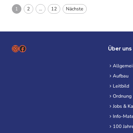
Seitennummerierung
1
2
…
12
Nächste
Instagram
Facebook
Über uns
Allgemei
Aufbau
Leitbild
Ordnung
Jobs & Ka
Info-Mate
100 Jahr