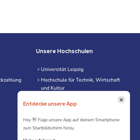
Unsere Hochschulen
Universität Leipzig
ckzahlung
Hochschule für Technik, Wirtschaft
und Kultur
Hochschule für Musik und Theater
×
Entdecke unsere App
Hochschule für Grafik und Buchkunst
HHL Leipzig
Hey 👋 Füge unsere App auf deinem Smartphone
zum Startbildschirm hinzu.
Duale Hochschule Sachsen (DHSN)
am Standort Leipzig