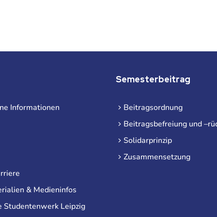
 der Beiträge
Semesterbeitrag
ne Informationen
Beitragsordnung
Beitragsbefreiung und –rü
Solidarprinzip
Zusammensetzung
rriere
rialien & Medieninfos
e Studentenwerk Leipzig