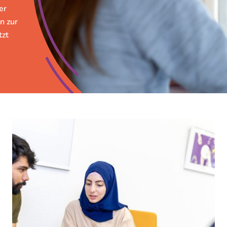
er
n zur
tzt