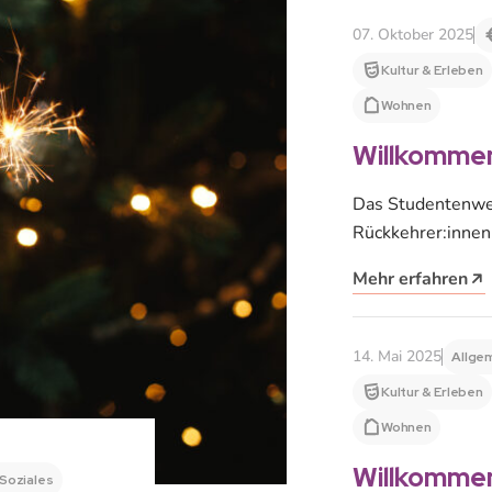
07. Oktober 2025
Kultur & Erleben
Wohnen
Willkomme
Das Studentenwer
Rückkehrer:inne
Wir bieten ein vi
Mehr erfahren
14. Mai 2025
Allge
Kultur & Erleben
Wohnen
Willkomme
Soziales