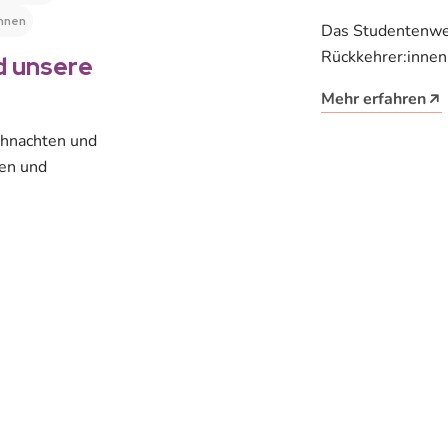
hnen
Das Studentenwer
Rückkehrer:inne
d unsere
Beratungs- und S
Mehr erfahren
ihnachten und
gen und