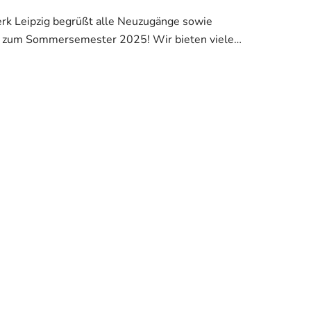
k Leipzig begrüßt alle Neuzugänge sowie
n zum Sommersemester 2025! Wir bieten viele
erviceleistungen rund ums Studium…