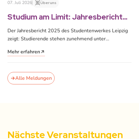
07. Juli 2026
Über uns
Studium am Limit: Jahresbericht
zeigt Studierende unter enormem
Der Jahresbericht 2025 des Studentenwerkes Leipzig
wirtschaftlichen und mentalen
zeigt: Studierende stehen zunehmend unter
Druck
wirtschaftlichem und psychischem Druck. Trotz einer
Mehr erfahren
leicht gesunkenen Studierendenzahl…
Alle Meldungen
Nächste Veranstaltungen