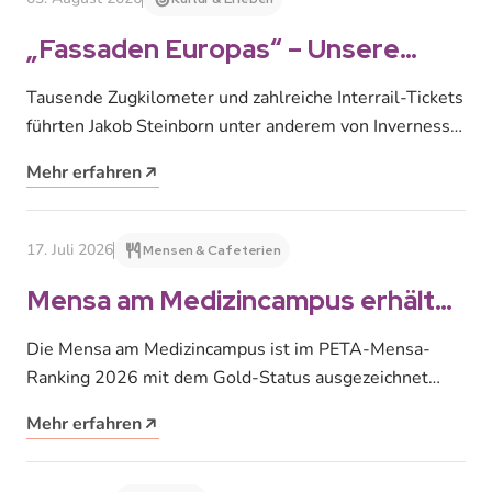
„Fassaden Europas“ – Unsere
neue Fotoausstellung im
Tausende Zugkilometer und zahlreiche Interrail-Tickets
Studentenwerk Leipzig
führten Jakob Steinborn unter anderem von Inverness
nach Rom, von Paris nach Tromsø und von…
Mehr erfahren
17. Juli 2026
Mensen & Cafeterien
Mensa am Medizincampus erhält
Gold-Auszeichnung von PETA für
Die Mensa am Medizincampus ist im PETA-Mensa-
veganes Angebot
Ranking 2026 mit dem Gold-Status ausgezeichnet
worden. PETA Deutschland bewertet im diesjährigen
Mehr erfahren
Ranking erstmals…