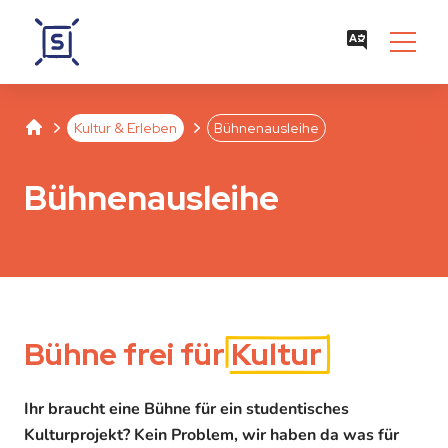
Studentenwerk Leipzig
Separator
Separator
Kultur & Erleben
Bühnenausleihe
Bühnenausleihe
Bühne frei für
Kultur
Ihr braucht eine Bühne für ein studentisches
Kulturprojekt? Kein Problem, wir haben da was für