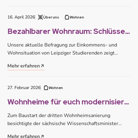
16. April 2026
Über uns
Wohnen
Bezahlbarer Wohnraum: Schlüssel
für erfolgreiches Studieren in
Unsere aktuelle Befragung zur Einkommens- und
Leipzig
Wohnsituation von Leipziger Studierenden zeigt
deutlich: Bezahlbarer Wohnraum ist einer der
Mehr erfahren
entscheidenden Faktoren für…
27. Februar 2026
Wohnen
Wohnheime für euch modernisiert:
Halbzeit bei drei großen
Zum Baustart der dritten Wohnheimsanierung
Bauprojekten
besichtigte der sächsische Wissenschaftsminister
Sebastian Gemkow das bereits fertig gestellte
Mehr erfahren