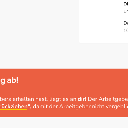
D
1
D
1
g ab!
ers erhalten hast, liegt es an
dir
! Der Arbeitgebe
rückziehen
“,
damit der Arbeitgeber nicht vergeblic