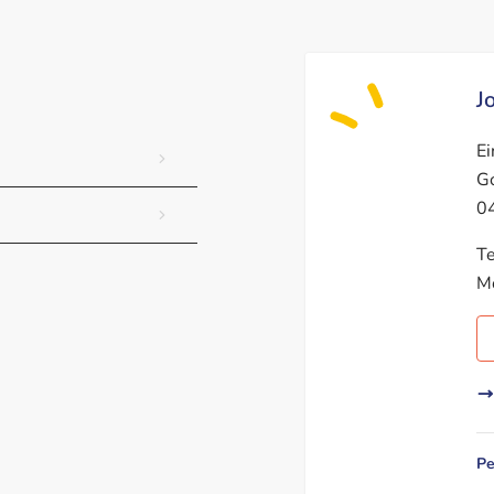
J
Ei
Go
04
Te
Mo
Pe