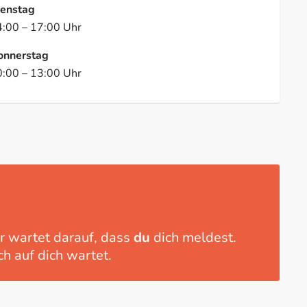
ienstag
4:00
–
17:00
Uhr
onnerstag
0:00
–
13:00
Uhr
r wartet darauf, dass
du
dich meldest.
h auf dich wartet.