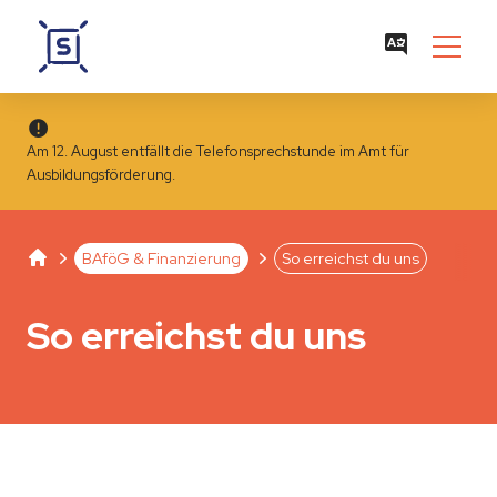
Am 12. August entfällt die Telefonsprechstunde im Amt für
Ausbildungsförderung.
Studentenwerk Leipzig
Separator
Separator
BAföG & Finanzierung
So erreichst du uns
So erreichst du uns