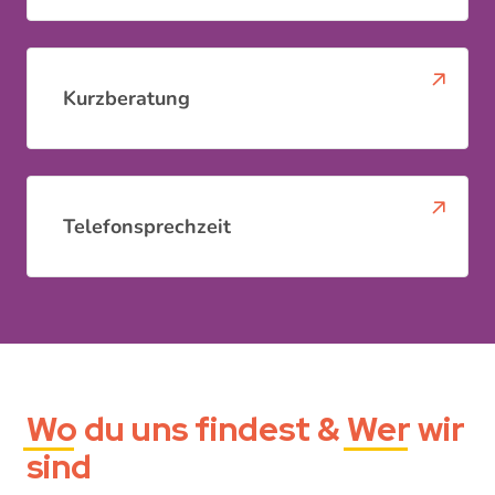
Kurzberatung
Telefonsprechzeit
Wo
du uns findest &
Wer
wir
sind