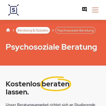
Studentenwerk Leipzig
Separator
Separator
Beratung & Soziales
Psychosoziale Beratung
Psychosoziale Beratung
Kostenlos
beraten
lassen.
Unser Beratungsangebot richtet sich an Studierende