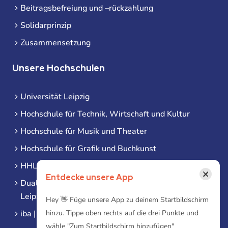
Beitragsbefreiung und –rückzahlung
Solidarprinzip
Zusammensetzung
Unsere Hochschulen
Universität Leipzig
Hochschule für Technik, Wirtschaft und Kultur
Hochschule für Musik und Theater
Hochschule für Grafik und Buchkunst
HHL Leipzig
×
Entdecke unsere App
Duale Hochschule Sachsen (DHSN) am Standort
Leipzig
Hey 👋 Füge unsere App zu deinem Startbildschirm
iba | Campus Leipzig
hinzu. Tippe oben rechts auf die drei Punkte und
wähle "Zum Startbildschirm hinzufügen"