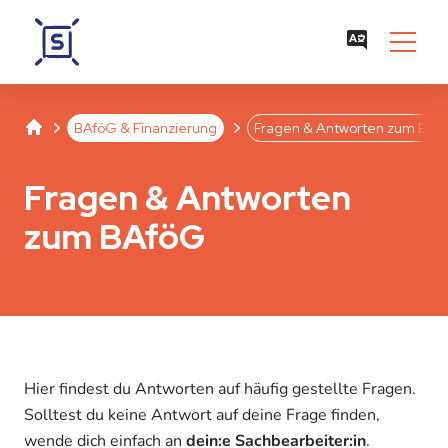
Studentenwerk Leipzig
Separator
Separator
BAföG & Finanzierung
Fragen & Antworten zum BAf
Fragen & Antworten
zum BAföG
Hier findest du Antworten auf häufig gestellte Fragen.
Solltest du keine Antwort auf deine Frage finden,
wende dich einfach an
dein:e Sachbearbeiter:in
.