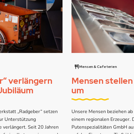
Mensen & Cafeterien
“ verlängern
Mensen stellen 
Jubiläum
um
erkstatt „Radgeber“ setzen
Unsere Mensen beziehen ab 
zur Unterstützung
einem regionalen Erzeuger. 
 verlängert. Seit 20 Jahren
Putenspezialitäten GmbH aus