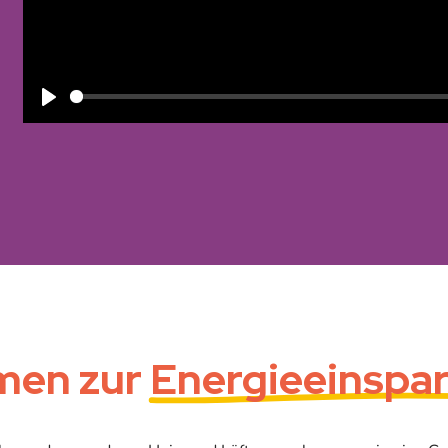
Play
men zur
Energieeinspa