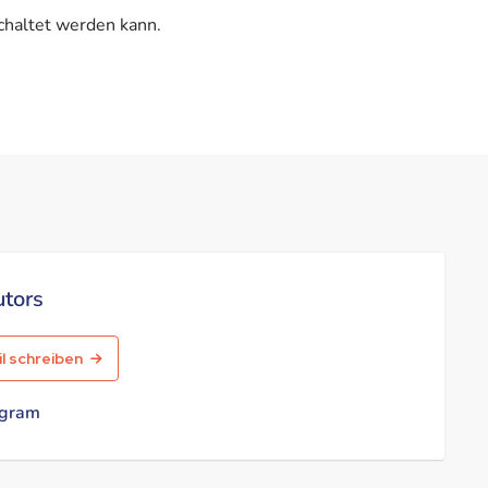
schaltet werden kann.
utors
l schreiben
agram