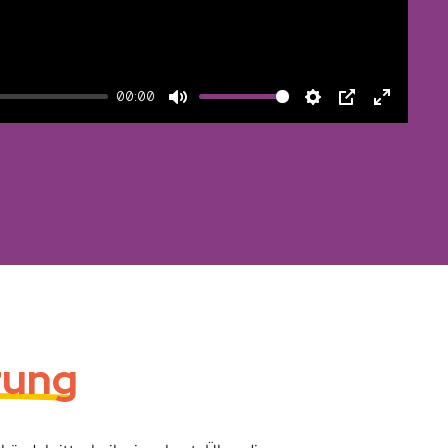
00:00
Mute
Settings
PIP
Enter
fullscree
rung