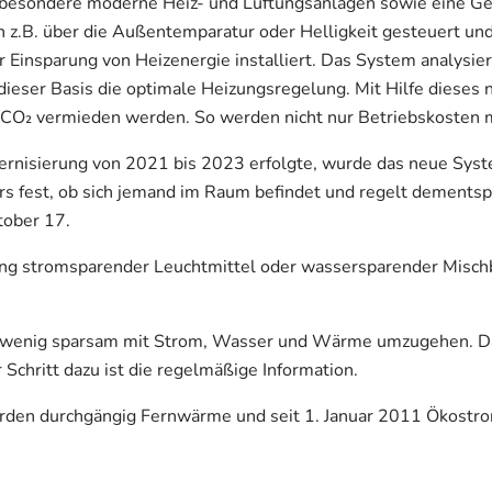
esondere moderne Heiz- und Lüftungsanlagen sowie eine Geb
n z.B. über die Außentemparatur oder Helligkeit gesteuert u
insparung von Heizenergie installiert. Das System analysie
ieser Basis die optimale Heizungsregelung. Mit Hilfe dieses
CO₂ vermieden werden. So werden nicht nur Betriebskosten mi
nisierung von 2021 bis 2023 erfolgte, wurde das neue Syste
sors fest, ob sich jemand im Raum befindet und regelt dement
ober 17.
dung stromsparender Leuchtmittel oder wassersparender Misch
, wenig sparsam mit Strom, Wasser und Wärme umzugehen. Das
chritt dazu ist die regelmäßige Information.
en durchgängig Fernwärme und seit 1. Januar 2011 Ökostro