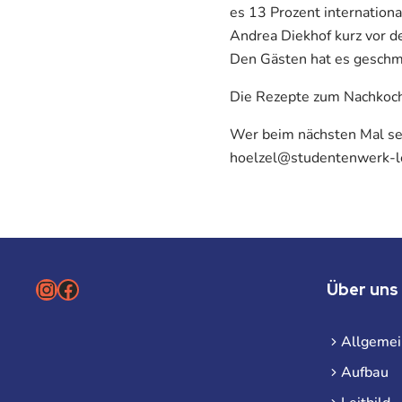
es 13 Prozent internation
Andrea Diekhof kurz vor d
Den Gästen hat es geschme
Die Rezepte zum Nachkoch
Wer beim nächsten Mal selb
hoelzel@studentenwerk-le
Instagram
Facebook
Über uns
Allgemei
Aufbau