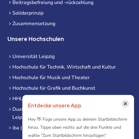
Beitragsbefreiung und –rückzahlung
Solidarprinzip
Zusammensetzung
Unsere Hochschulen
Universität Leipzig
Hochschule für Technik, Wirtschaft und Kultur
Hochschule für Musik und Theater
Hochschule für Grafik und Buchkunst
HHL Leipzig
×
Entdecke unsere App
Duale Hochschule Sachsen (DHSN) am Standort
Leipzig
Hey 👋 Füge unsere App zu deinem Startbildschirm
iba | Campus Leipzig
hinzu. Tippe oben rechts auf die drei Punkte und
wähle "Zum Startbildschirm hinzufügen"