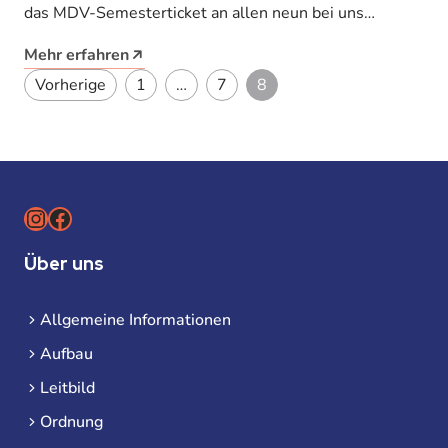
das MDV-Semesterticket an allen neun bei uns
angegliederten Hochschulen. Seit dem
Mehr erfahren
Wintersemester…
Seitennummerierung der Bei
Vorherige
1
…
7
8
Instagram
Facebook
Über uns
Allgemeine Informationen
Aufbau
Leitbild
Ordnung