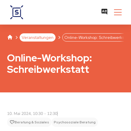
Studentenwerk Leipzig
Separator
Separator
Veranstaltungen
Online-Workshop: Schreibwerkstatt
Online-Workshop:
Schreibwerkstatt
10. Mai 2024, 10:30 - 12:30
Beratung & Soziales
Psychosoziale Beratung