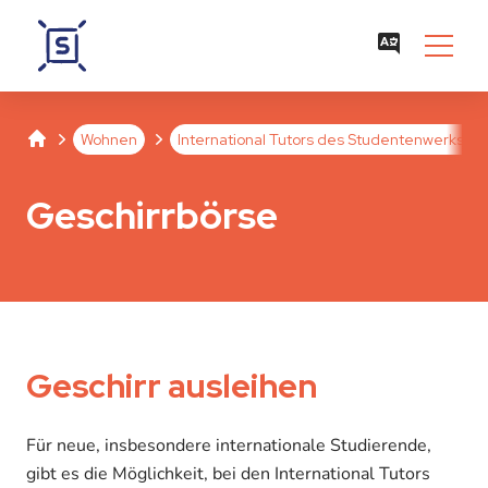
Studentenwerk Leipzig
Separator
Separator
Separator
Wohnen
International Tutors des Studentenwerks Le
Geschirrbörse
Geschirr ausleihen
Für neue, insbesondere internationale Studierende,
gibt es die Möglichkeit, bei den International Tutors