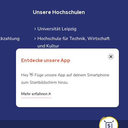
Unsere Hochschulen
Universität Leipzig
ckzahlung
Hochschule für Technik, Wirtschaft
und Kultur
Hochschule für Musik und Theater
×
Entdecke unsere App
Hochschule für Grafik und Buchkunst
HHL Leipzig
Hey 👋 Füge unsere App auf deinem Smartphone
zum Startbildschirm hinzu.
Duale Hochschule Sachsen (DHSN)
am Standort Leipzig
Mehr erfahren
iba | Campus Leipzig