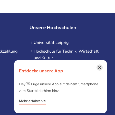
Unsere Hochschulen
Universität Leipzig
ckzahlung
Hochschule für Technik, Wirtschaft
und Kultur
Hochschule für Musik und Theater
×
Entdecke unsere App
Hochschule für Grafik und Buchkunst
HHL Leipzig
Hey 👋 Füge unsere App auf deinem Smartphone
zum Startbildschirm hinzu.
Duale Hochschule Sachsen (DHSN)
am Standort Leipzig
Mehr erfahren
iba | Campus Leipzig