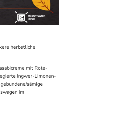
kere herbstliche
Wasabicreme mit Rote-
legierte Ingwer-Limonen-
nd gebundene/sämige
onswagen im