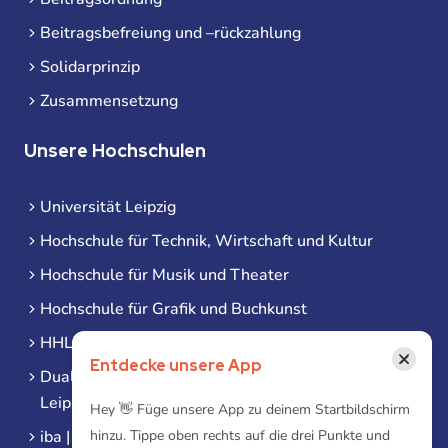
Beitragsbefreiung und –rückzahlung
Solidarprinzip
Zusammensetzung
Unsere Hochschulen
Universität Leipzig
Hochschule für Technik, Wirtschaft und Kultur
Hochschule für Musik und Theater
Hochschule für Grafik und Buchkunst
HHL Leipzig
×
Entdecke unsere App
Duale Hochschule Sachsen (DHSN) am Standort
Leipzig
Hey 👋 Füge unsere App zu deinem Startbildschirm
hinzu. Tippe oben rechts auf die drei Punkte und
iba | Campus Leipzig