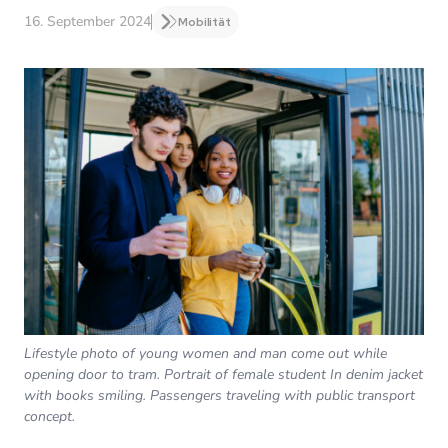
16. September 2024
Mobilität
Lifestyle photo of young women and man come out while
opening door to tram. Portrait of female student In denim jacket
with books smiling. Passengers traveling with public transport
concept.