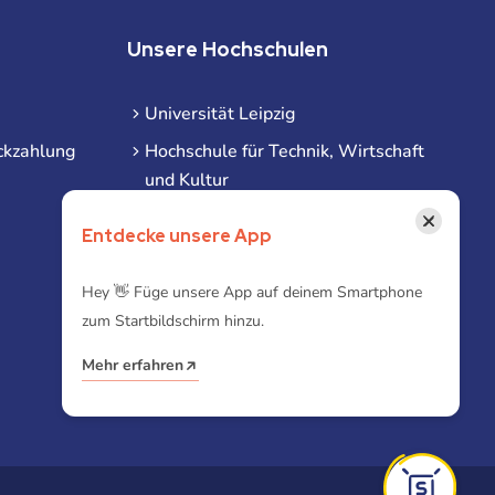
Unsere Hochschulen
Universität Leipzig
ckzahlung
Hochschule für Technik, Wirtschaft
und Kultur
Hochschule für Musik und Theater
×
Entdecke unsere App
Hochschule für Grafik und Buchkunst
HHL Leipzig
Hey 👋 Füge unsere App auf deinem Smartphone
zum Startbildschirm hinzu.
Duale Hochschule Sachsen (DHSN)
am Standort Leipzig
Mehr erfahren
iba | Campus Leipzig