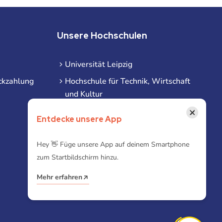
Unsere Hochschulen
Universität Leipzig
ckzahlung
Hochschule für Technik, Wirtschaft
und Kultur
Hochschule für Musik und Theater
×
Entdecke unsere App
Hochschule für Grafik und Buchkunst
HHL Leipzig
Hey 👋 Füge unsere App auf deinem Smartphone
zum Startbildschirm hinzu.
Duale Hochschule Sachsen (DHSN)
am Standort Leipzig
Mehr erfahren
iba | Campus Leipzig