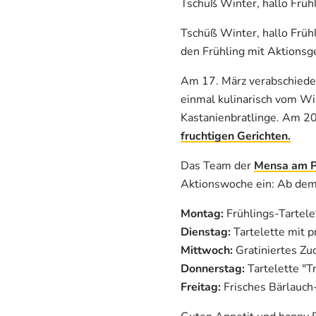
Tschüß Winter, hallo Frühli
Tschüß Winter, hallo Früh
den Frühling mit Aktionsge
Am 17. März verabschieden
einmal kulinarisch vom Wi
Kastanienbratlinge. Am 2
fruchtigen Gerichten
.
Das Team der
Mensa am P
Aktionswoche ein: Ab dem 
Montag:
Frühlings-Tartel
Dienstag:
Tartelette mit 
Mittwoch:
Gratiniertes Zu
Donnerstag:
Tartelette "T
Freitag:
Frisches Bärlauch