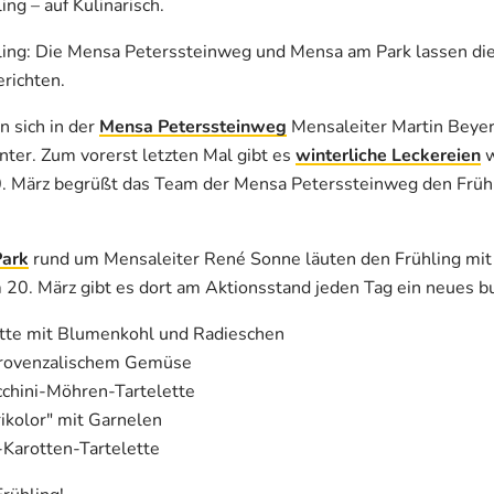
ng – auf Kulinarisch.
ling: Die Mensa Peterssteinweg und Mensa am Park lassen di
richten.
 sich in der
Mensa Peterssteinweg
Mensaleiter Martin Beyer
nter. Zum vorerst letzten Mal gibt es
winterliche Leckereien
w
0. März begrüßt das Team der Mensa Peterssteinweg den Früh
ark
rund um Mensaleiter René Sonne läuten den Frühling mit
20. März gibt es dort am Aktionsstand jeden Tag ein neues b
ette mit Blumenkohl und Radieschen
provenzalischem Gemüse
cchini-Möhren-Tartelette
rikolor" mit Garnelen
-Karotten-Tartelette