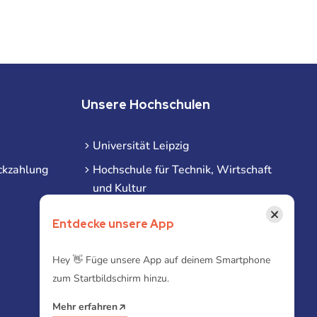
Unsere Hochschulen
Universität Leipzig
ckzahlung
Hochschule für Technik, Wirtschaft
und Kultur
Hochschule für Musik und Theater
×
Entdecke unsere App
Hochschule für Grafik und Buchkunst
HHL Leipzig
Hey 👋 Füge unsere App auf deinem Smartphone
zum Startbildschirm hinzu.
Duale Hochschule Sachsen (DHSN)
am Standort Leipzig
Mehr erfahren