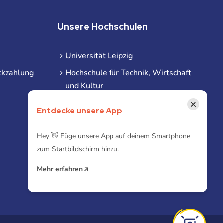
Unsere Hochschulen
Universität Leipzig
ckzahlung
Hochschule für Technik, Wirtschaft
und Kultur
Hochschule für Musik und Theater
×
Entdecke unsere App
Hochschule für Grafik und Buchkunst
HHL Leipzig
Hey 👋 Füge unsere App auf deinem Smartphone
zum Startbildschirm hinzu.
Duale Hochschule Sachsen (DHSN)
am Standort Leipzig
Mehr erfahren
iba | Campus Leipzig