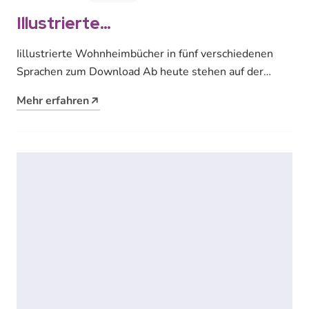
Illustrierte
Wohnheimwörterbücher zum
Iillustrierte Wohnheimbücher in fünf verschiedenen
kostenlosen Download
Sprachen zum Download Ab heute stehen auf der
Webseite des Studentenwerkes Leipzig illustrierte
Mehr erfahren
Wohnheimbücher in…