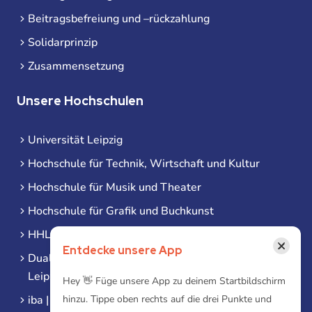
Beitragsbefreiung und –rückzahlung
Solidarprinzip
Zusammensetzung
Unsere Hochschulen
Universität Leipzig
Hochschule für Technik, Wirtschaft und Kultur
Hochschule für Musik und Theater
Hochschule für Grafik und Buchkunst
HHL Leipzig
×
Entdecke unsere App
Duale Hochschule Sachsen (DHSN) am Standort
Leipzig
Hey 👋 Füge unsere App zu deinem Startbildschirm
iba | Campus Leipzig
hinzu. Tippe oben rechts auf die drei Punkte und