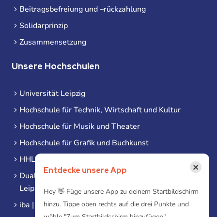
Beitragsbefreiung und –rückzahlung
Solidarprinzip
Zusammensetzung
Unsere Hochschulen
Universität Leipzig
Hochschule für Technik, Wirtschaft und Kultur
Hochschule für Musik und Theater
Hochschule für Grafik und Buchkunst
HHL Leipzig
×
Entdecke unsere App
Duale Hochschule Sachsen (DHSN) am Standort
Leipzig
Hey 👋 Füge unsere App zu deinem Startbildschirm
iba | Campus Leipzig
hinzu. Tippe oben rechts auf die drei Punkte und
wähle "Zum Startbildschirm hinzufügen"