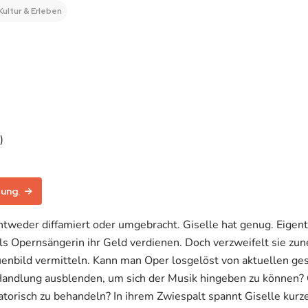
Kultur & Erleben
)
tung.
tweder diffamiert oder umgebracht. Giselle hat genug. Eigentl
 als Opernsängerin ihr Geld verdienen. Doch verzweifelt sie zu
auenbild vermitteln. Kann man Oper losgelöst von aktuellen ge
ndlung ausblenden, um sich der Musik hingeben zu können? O
torisch zu behandeln? In ihrem Zwiespalt spannt Giselle kurz