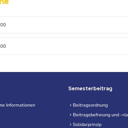
ine
:00
:00
Semesterbeitrag
ne Informationen
Beitragsordnung
Beitragsbefreiung und –rü
Solidarprinzip