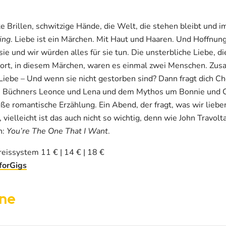
te Brillen, schwitzige Hände, die Welt, die stehen bleibt und 
ing
. Liebe ist ein Märchen. Mit Haut und Haaren. Und Hoffnung
sie und wir würden alles für sie tun. Die unsterbliche Liebe, die
 Dort, in diesem Märchen, waren es einmal zwei Menschen. Z
Liebe – Und wenn sie nicht gestorben sind? Dann fragt dich Ch
Büchners Leonce und Lena und dem Mythos um Bonnie und Cl
oße romantische Erzählung. Ein Abend, der fragt, was wir lie
 vielleicht ist das auch nicht so wichtig, denn wie John Travo
n:
You’re The One That I Want
.
reissystem 11 € | 14 € | 18 €
forGigs
ine