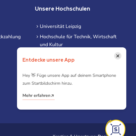
Unsere Hochschulen
Universität Leipzig
ckzahlung
Hochschule für Technik, Wirtschaft
und Kultur
Hochschule für Musik und Theater
×
Entdecke unsere App
Hochschule für Grafik und Buchkunst
HHL Leipzig
Hey 👋 Füge unsere App auf deinem Smartphone
zum Startbildschirm hinzu.
Duale Hochschule Sachsen (DHSN)
am Standort Leipzig
Mehr erfahren
iba | Campus Leipzig