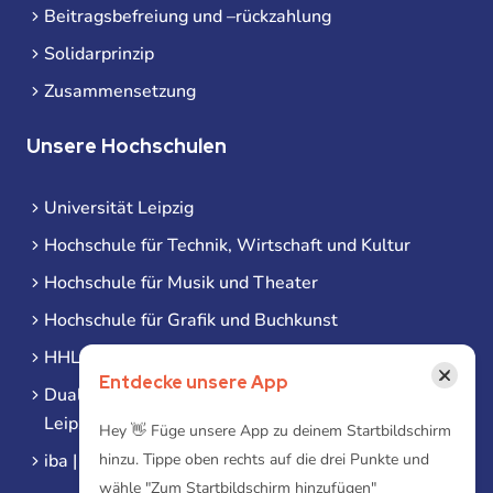
Beitragsbefreiung und –rückzahlung
Solidarprinzip
Zusammensetzung
Unsere Hochschulen
Universität Leipzig
Hochschule für Technik, Wirtschaft und Kultur
Hochschule für Musik und Theater
Hochschule für Grafik und Buchkunst
HHL Leipzig
×
Entdecke unsere App
Duale Hochschule Sachsen (DHSN) am Standort
Leipzig
Hey 👋 Füge unsere App zu deinem Startbildschirm
iba | Campus Leipzig
hinzu. Tippe oben rechts auf die drei Punkte und
wähle "Zum Startbildschirm hinzufügen"