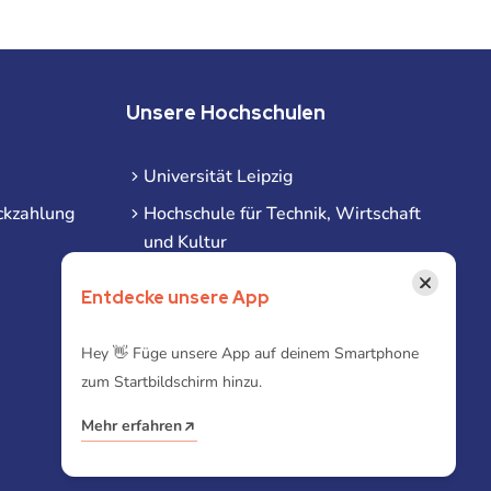
Unsere Hochschulen
Universität Leipzig
ckzahlung
Hochschule für Technik, Wirtschaft
und Kultur
Hochschule für Musik und Theater
×
Entdecke unsere App
Hochschule für Grafik und Buchkunst
HHL Leipzig
Hey 👋 Füge unsere App auf deinem Smartphone
zum Startbildschirm hinzu.
Duale Hochschule Sachsen (DHSN)
am Standort Leipzig
Mehr erfahren
iba | Campus Leipzig