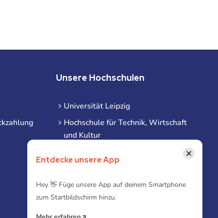
Unsere Hochschulen
Universität Leipzig
ckzahlung
Hochschule für Technik, Wirtschaft
und Kultur
Hochschule für Musik und Theater
×
Entdecke unsere App
Hochschule für Grafik und Buchkunst
HHL Leipzig
Hey 👋 Füge unsere App auf deinem Smartphone
zum Startbildschirm hinzu.
Duale Hochschule Sachsen (DHSN)
am Standort Leipzig
Mehr erfahren