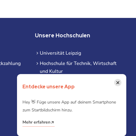
Unsere Hochschulen
Universität Leipzig
ckzahlung
Hochschule für Technik, Wirtschaft
und Kultur
Hochschule für Musik und Theater
×
Entdecke unsere App
Hochschule für Grafik und Buchkunst
HHL Leipzig
Hey 👋 Füge unsere App auf deinem Smartphone
zum Startbildschirm hinzu.
Duale Hochschule Sachsen (DHSN)
am Standort Leipzig
Mehr erfahren
iba | Campus Leipzig