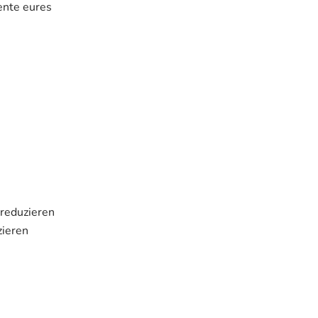
ente eures
 reduzieren
zieren