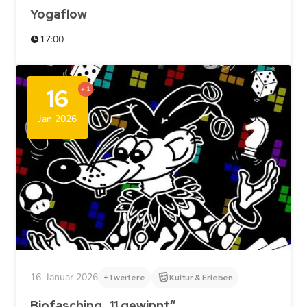
Yogaflow
17:00
16
+ 1
Jan 2026
16. Januar 2026
+ 1 weitere
Kultur & Erleben
Biofasching „11 gewinnt“