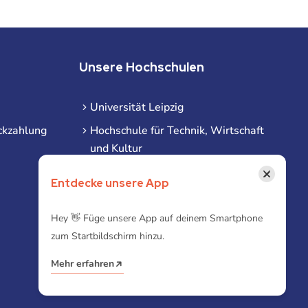
Unsere Hochschulen
Universität Leipzig
ckzahlung
Hochschule für Technik, Wirtschaft
und Kultur
Hochschule für Musik und Theater
×
Entdecke unsere App
Hochschule für Grafik und Buchkunst
HHL Leipzig
Hey 👋 Füge unsere App auf deinem Smartphone
zum Startbildschirm hinzu.
Duale Hochschule Sachsen (DHSN)
am Standort Leipzig
Mehr erfahren
iba | Campus Leipzig