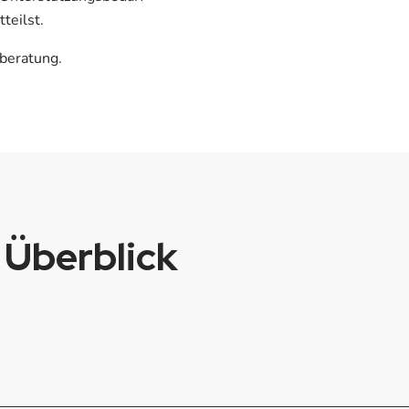
teilst.
lberatung.
 Überblick