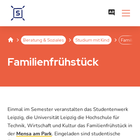
Studentenwerk Leipzig
Separator
Separator
Separator
Beratung & Soziales
Studium mit Kind
Familienf
Familienfrühstück
Einmal im Semester veranstalten das Studentenwerk
Leipzig, die Universität Leipzig die Hochschule für
Technik, Wirtschaft und Kultur das Familienfrühstück in
der
Mensa am Park
. Eingeladen sind studentische