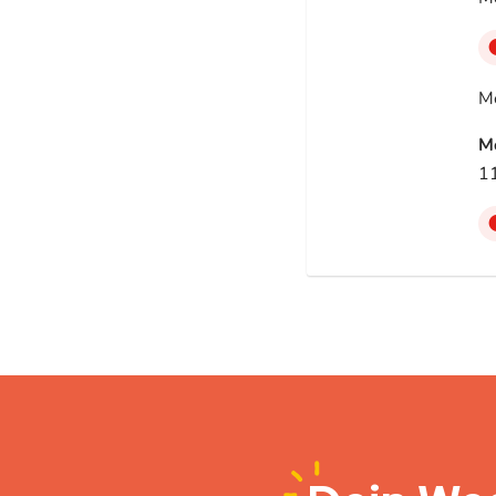
M
M
11