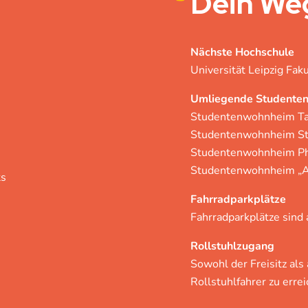
Dein
Weg
Nächste Hochschule
Universität Leipzig Faku
Umliegende Studente
Studentenwohnheim Tar
Studentenwohnheim Str
Studentenwohnheim Phi
Studentenwohnheim „Am
ts
Fahrradparkplätze
Fahrradparkplätze sind
Rollstuhlzugang
Sowohl der Freisitz als
Rollstuhlfahrer zu errei