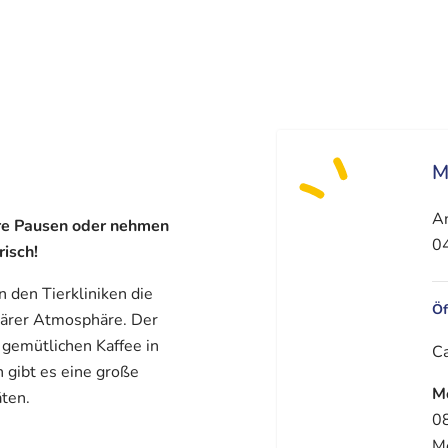
M
An
hre Pausen oder nehmen
04
risch!
 den Tierkliniken die
Öf
liärer Atmosphäre. Der
 gemütlichen Kaffee in
Ca
 gibt es eine große
M
äten.
08
M