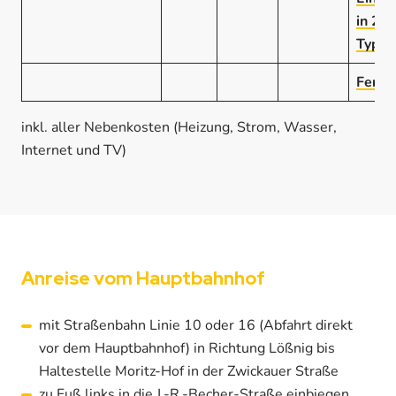
in 2e
Typ 4
Fenst
inkl. aller Nebenkosten (Heizung, Strom, Wasser,
Internet und TV)
Anreise vom Hauptbahnhof
mit Straßenbahn Linie 10 oder 16 (Abfahrt direkt
vor dem Hauptbahnhof) in Richtung Lößnig bis
Haltestelle Moritz-Hof in der Zwickauer Straße
zu Fuß links in die J.-R.-Becher-Straße einbiegen