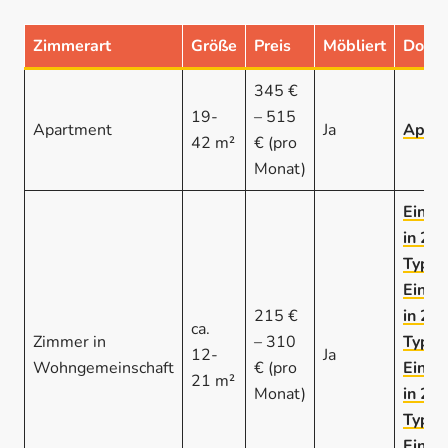
Zimmerart
Größe
Preis
Möbliert
Down
345 €
19-
– 515
Apartment
Ja
Apart
42 m²
€ (pro
Monat)
Einze
in 2e
Typ 1
Einze
215 €
in 2e
ca.
Zimmer in
– 310
Typ 2
12-
Ja
Wohngemeinschaft
€ (pro
Einze
21 m²
Monat)
in 2e
Typ 3
Einze