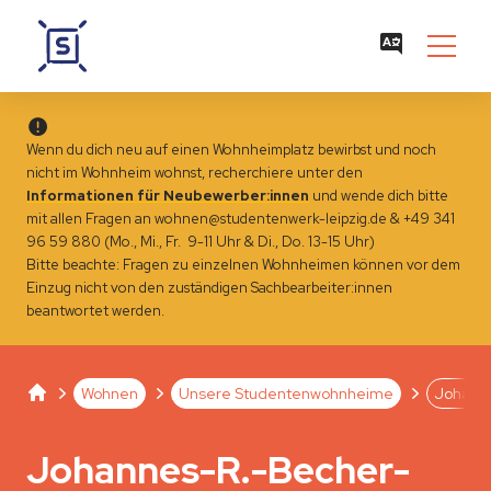
Wenn du dich neu auf einen Wohnheimplatz bewirbst und noch
nicht im Wohnheim wohnst, recherchiere unter den
Informationen für Neubewerber:innen
und wende dich bitte
mit allen Fragen an
wohnen@studentenwerk-leipzig.de
&
+49 341
96 59 880 (Mo., Mi., Fr. 9-11 Uhr & Di., Do. 13-15 Uhr)
Bitte beachte: Fragen zu einzelnen Wohnheimen können vor dem
Einzug
nicht
von den zuständigen Sachbearbeiter:innen
beantwortet werden.
Studentenwerk Leipzig
Separator
Separator
Separator
Wohnen
Unsere Studentenwohnheime
Johanne
Johannes-R.-Becher-