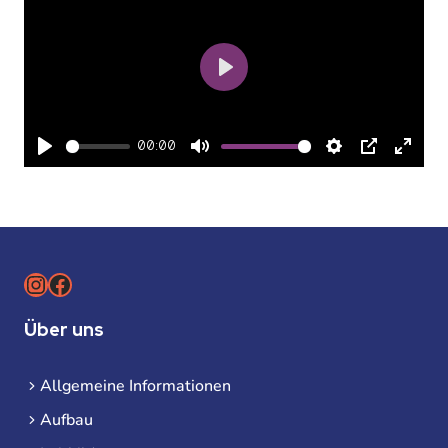
Play
00:00
Play
Mute
Settings
PIP
Enter
fullsc
Instagram
Facebook
Über uns
Allgemeine Informationen
Aufbau