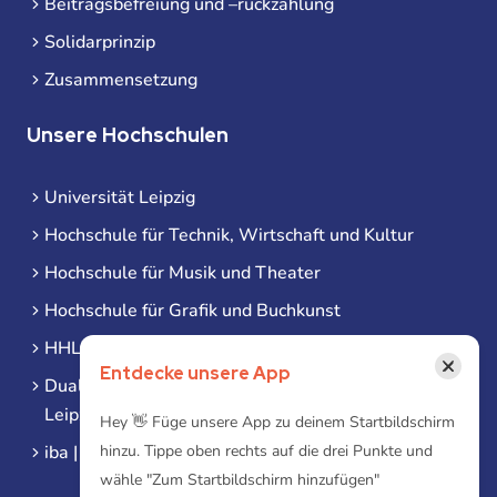
Beitragsbefreiung und –rückzahlung
Solidarprinzip
Zusammensetzung
Unsere Hochschulen
Universität Leipzig
Hochschule für Technik, Wirtschaft und Kultur
Hochschule für Musik und Theater
Hochschule für Grafik und Buchkunst
HHL Leipzig
×
Entdecke unsere App
Duale Hochschule Sachsen (DHSN) am Standort
Leipzig
Hey 👋 Füge unsere App zu deinem Startbildschirm
iba | Campus Leipzig
hinzu. Tippe oben rechts auf die drei Punkte und
wähle "Zum Startbildschirm hinzufügen"