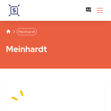
Studentenwerk Leipzig
Separator
Meinhardt
Meinhardt