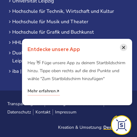
Universität Leipzig
Hochschule für Technik, Wirtschaft und Kultur
Hochschule für Musik und Theater
Hochschule für Grafik und Buchkunst
HHL Leipzig
×
Entdecke unsere App
Duale Hochschule Sachsen (DHSN) am Standort
Leipzig
Hey 👋 Füge unsere App zu deinem Startbildschirm
iba | Campus Leipzig
hinzu. Tippe oben rechts auf die drei Punkte und
wähle "Zum Startbildschirm hinzufügen"
Mehr erfahren
Transparenzgesetz
Erklärung zur Barrierefreiheit
Datenschutz
Kontakt
Impressum
Kreation & Umsetzung:
Designtoasty