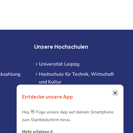
Unsere Hochschulen
Universität Leipzig
ckzahlung
Hochschule für Technik, Wirtschaft
und Kultur
Hochschule für Musik und Theater
×
Entdecke unsere App
Hochschule für Grafik und Buchkunst
HHL Leipzig
Hey 👋 Füge unsere App auf deinem Smartphone
zum Startbildschirm hinzu.
Duale Hochschule Sachsen (DHSN)
am Standort Leipzig
Mehr erfahren