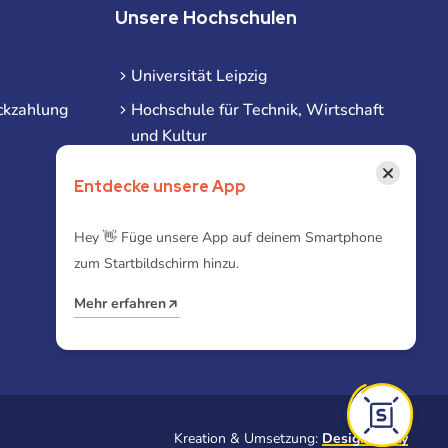
Unsere Hochschulen
Universität Leipzig
ckzahlung
Hochschule für Technik, Wirtschaft
und Kultur
Hochschule für Musik und Theater
×
Entdecke unsere App
Hochschule für Grafik und Buchkunst
HHL Leipzig
Hey 👋 Füge unsere App auf deinem Smartphone
zum Startbildschirm hinzu.
Duale Hochschule Sachsen (DHSN)
am Standort Leipzig
Mehr erfahren
iba | Campus Leipzig
Kreation & Umsetzung:
Designtoasty