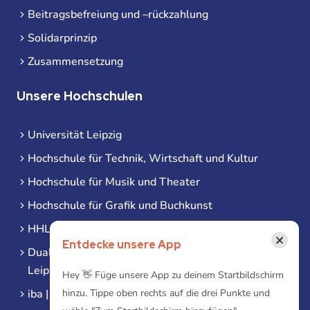
Beitragsbefreiung und –rückzahlung
Solidarprinzip
Zusammensetzung
Unsere Hochschulen
Universität Leipzig
Hochschule für Technik, Wirtschaft und Kultur
Hochschule für Musik und Theater
Hochschule für Grafik und Buchkunst
HHL Leipzig
×
Entdecke unsere App
Duale Hochschule Sachsen (DHSN) am Standort
Leipzig
Hey 👋 Füge unsere App zu deinem Startbildschirm
iba | Campus Leipzig
hinzu. Tippe oben rechts auf die drei Punkte und