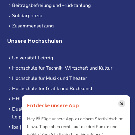
Beitragsbefreiung und –rückzahlung
Solidarprinzip
Zusammensetzung
Unsere Hochschulen
Universität Leipzig
Hochschule für Technik, Wirtschaft und Kultur
Hochschule für Musik und Theater
Hochschule für Grafik und Buchkunst
HHL Leipzig
×
Entdecke unsere App
Duale Hochschule Sachsen (DHSN) am Standort
Leipzig
Hey 👋 Füge unsere App zu deinem Startbildschirm
iba | Campus Leipzig
hinzu. Tippe oben rechts auf die drei Punkte und
wähle "Zum Startbildschirm hinzufügen"