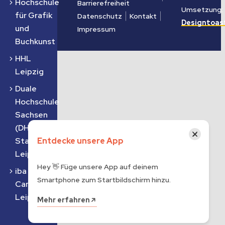
Hochschule
Barrierefreiheit
Umsetzung:
für Grafik
Datenschutz
Kontakt
Designtoas
und
Impressum
Buchkunst
HHL
Leipzig
Duale
Hochschule
Sachsen
(DHSN) am
×
Standort
Entdecke unsere App
Leipzig
Hey 👋 Füge unsere App auf deinem
iba |
Smartphone zum Startbildschirm hinzu.
Campus
Leipzig
Mehr erfahren