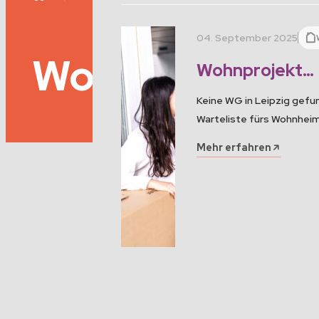
04. September 2025
Wohnheim
Wohnprojekt
RaumTeiler: D
Keine WG in Leipzig gefu
in Leipzig finde
Warteliste fürs Wohnheim
Wintersemester wird di
Mehr erfahren
für Studierende in Leip