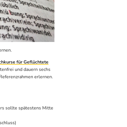
ernen.
hkurse für Geflüchtete
stenfrei und dauern sechs
Referenzrahmen erlernen.
rs sollte spätestens Mitte
schluss)