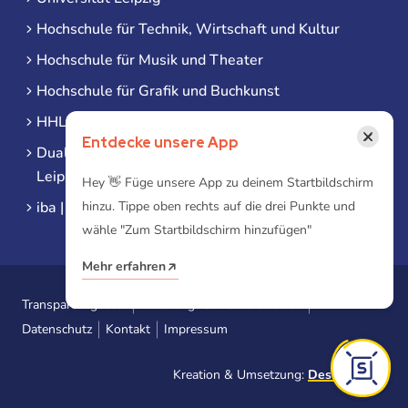
Hochschule für Technik, Wirtschaft und Kultur
Hochschule für Musik und Theater
Hochschule für Grafik und Buchkunst
HHL Leipzig
×
Entdecke unsere App
Duale Hochschule Sachsen (DHSN) am Standort
Leipzig
Hey 👋 Füge unsere App zu deinem Startbildschirm
hinzu. Tippe oben rechts auf die drei Punkte und
iba | Campus Leipzig
wähle "Zum Startbildschirm hinzufügen"
Mehr erfahren
Transparenzgesetz
Erklärung zur Barrierefreiheit
Datenschutz
Kontakt
Impressum
Kreation & Umsetzung:
Designtoasty